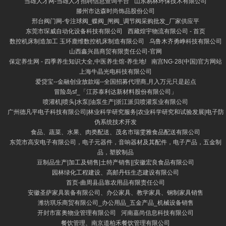
当雄人才网-当雄人才招聘信息查询平台
山东易林环保技术有限公司
滕州市达森时尚饰品股份公司
邢台阀门网-专注球阀_蝶阀_闸阀_调节阀采购批发_厂家供应平
东莞市琛威自动化设备科技有限公司
西藏煌宇物流有限公司 - 首页
数控机床制造加工 玉环鹿维数控机床制造有限公司
乌鲁木齐勇峥科技有限公司
山西鑫兴昌商贸有限责任公司-官网
保定养生网 - 四季养生知识大全,中医养生馆-养生地!
南宫NG·28(中国)官方网站
上海牛晶光电科技有限公司
爱贷宝--金融创业放款端--全国招募代理商,月入万元只是起点
冒险岛sf_「江苏泰利达新材料股份有限公司」
喷灌机|喷头|水泵|油泵生产|浙江派贝喷灌泵业有限公司
广州德凡平电子科技有限公司|林业科学研究服务|农业科学研究和试验发展|电子防
伪系统技术开发
食品、蔬菜、水果、肉类配送、茂名市瑞雯雅食品配送有限公司
东莞市高安电子有限公司，电子元器件，音响器材及其配件，电子产品，五金制
品，塑胶制品
豆制品生产|加工及销售|土特产销售||安徽宏良食品有限公司
园林绿化工程建设、高邮丹钰生态建设有限公司
首页-曲周县品靠农用品有限责任公司
安徽圣萨家具装备有限公司、办公家具、教学家具、钢制家具销售
潍坊琪乐商贸有限公司_办公用品_五金产品_机械设备销售
开封市富奥物业管理有限公司
河南嘉尚信息科技有限公司
餐饮管理、南京道柏禾餐饮管理有限公司