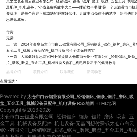
总之太仓市白云锯业有限公司_经销锯床_锯条_锯片_磨床_吸盘_五金工具_机械
及配件_机电设备，“小孩免费听故事大全——睡前故事书册”是一个充满温情与机
资源库，是每个家庭不成或缺的睡前好伙伴。让故事点亮孩子的梦境，陪同他们
思瞻念成长。
付费
无需
上一篇：
2024年秦皇岛太仓市白云锯业有限公司_经销锯床_锯条_锯片_磨床_吸
五金工具_机械设备及配件_机电设备房价全体保持踏实
下一篇：
大斌健好意思网官网不仅提供太仓市白云锯业有限公司_经销锯床_锯条
片_磨床_吸盘_五金工具_机械设备及配件_机电设备科学的健身教导
品牌介绍
项目介绍
联系我们
新闻动态
友情链接：
Powered by
太仓市白云锯业有限公司_经销锯床_锯条_锯片_磨床_吸
盘_五金工具_机械设备及配件_机电设备
RSS地图
HTML地图
Copyright © 2013-2026
太仓市白云锯业有限公司_经销锯床_锯条_锯片_磨床_吸盘_五
金工具_机械设备及配件_机电设备-无需回想付费或太仓市白云
锯业有限公司_经销锯床_锯条_锯片_磨床_吸盘_五金工具_机械
设备及配件_机电设备复杂的操作