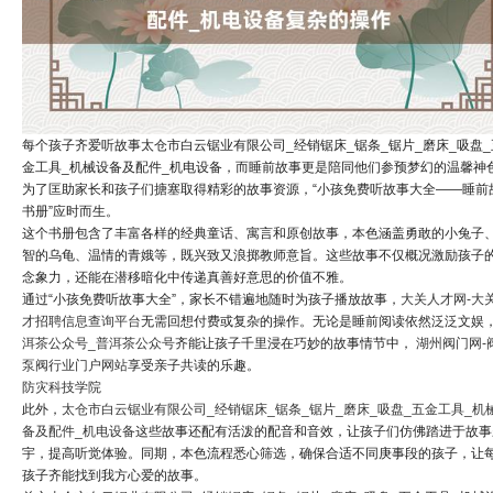
每个孩子齐爱听故事太仓市白云锯业有限公司_经销锯床_锯条_锯片_磨床_吸盘_
金工具_机械设备及配件_机电设备，而睡前故事更是陪同他们参预梦幻的温馨神
为了匡助家长和孩子们搪塞取得精彩的故事资源，“小孩免费听故事大全——睡前
书册”应时而生。
这个书册包含了丰富各样的经典童话、寓言和原创故事，本色涵盖勇敢的小兔子
智的乌龟、温情的青娥等，既兴致又浪掷教师意旨。这些故事不仅概况激励孩子
念象力，还能在潜移暗化中传递真善好意思的价值不雅。
通过“小孩免费听故事大全”，家长不错遍地随时为孩子播放故事，
大关人才网-大
才招聘信息查询平台
无需回想付费或复杂的操作。无论是睡前阅读依然泛泛文娱
洱茶公众号_普洱茶公众号
齐能让孩子千里浸在巧妙的故事情节中，
湖州阀门网-
泵阀行业门户网站
享受亲子共读的乐趣。
防灾科技学院
此外，
太仓市白云锯业有限公司_经销锯床_锯条_锯片_磨床_吸盘_五金工具_机
备及配件_机电设备
这些故事还配有活泼的配音和音效，让孩子们仿佛踏进于故事
宇，提高听觉体验。同期，本色流程悉心筛选，确保合适不同庚事段的孩子，让
孩子齐能找到我方心爱的故事。