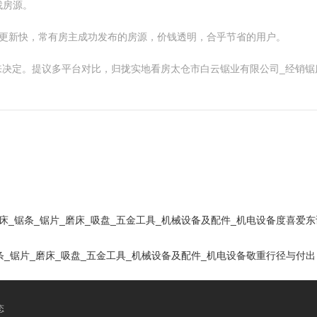
找房源。
浅，但信息更新快，常有房主成功发布的房源，价钱透明，合乎节省的用户。
决定。提议多平台对比，归拢实地看房太仓市白云锯业有限公司_经销锯床
床_锯条_锯片_磨床_吸盘_五金工具_机械设备及配件_机电设备度喜爱
条_锯片_磨床_吸盘_五金工具_机械设备及配件_机电设备敬重行径与付
态