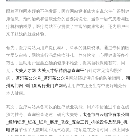
跟着互联网本领的不停发展，医疗网站逐渐成为东说念主们得到健
康信息、预约治愈和健康处分的首要渠说念。当作一语气患者与医
疗机构的桥梁，医疗网站不仅提供了丰富的健康常识，还为用户带
来了粗浅的就业体验。
领先，医疗网站为用户提供泰斗、科学的健康资讯。通过专科的医
学团队审核，网站施行涵盖疾病驻扎、养分饮食、心理健康等多个
范围，匡助用户竖矗立确的健康不雅念，提高自我保健智商。同
期，
大关人才网-大关人才招聘信息查询平台
针对常见病和慢性
病，
普洱茶公众号_普洱茶公众号
网站还提供详备的防治指南，
湖
州阀门网-阀门泵阀行业门户网站
让用户在泛泛生存中更好地处分
本人健康。
其次，医疗网站具备高效的医疗就业功能。用户不错通过平台在线
预约挂号、查询检查论述、研究大夫等，
太仓市白云锯业有限公司
_经销锯床_锯条_锯片_磨床_吸盘_五金工具_机械设备及配件_机
电设备
节俭了无数时期和元气心灵。绝顶是在疫情时间，线上问诊