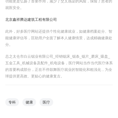
功能更是弘扬了首要作用，减少了交叉感染的风险，保险了患者的
就医安全。
北京鑫祥腾达建筑工程有限公司
此外，好多医疗网站还提供个性化健康就业，如健康档案处分、智
能健康评估等，匡助用户全面了解本人健康情景，达成精确健康处
分。
总之太仓市白云锯业有限公司_经销锯床_锯条_锯片_磨床_吸盘_
五金工具_机械设备及配件_机电设备，医疗网站当作当代医疗体系
的首要构成部分，正在不停鼓舞医疗就业的智能化和粗浅化，为全
球提供更高效、更贴心的健康复古。
专科
健康
医疗