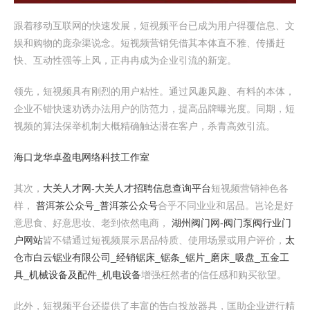
跟着移动互联网的快速发展，短视频平台已成为用户得覆信息、文
娱和购物的庞杂渠说念。短视频营销凭借其本体直不雅、传播赶
快、互动性强等上风，正冉冉成为企业引流的新宠。
领先，短视频具有刚烈的用户粘性。通过风趣风趣、有料的本体，
企业不错快速劝诱办法用户的防范力，提高品牌曝光度。同期，短
视频的算法保举机制大概精确触达潜在客户，杀青高效引流。
海口龙华卓盈电网络科技工作室
其次，
大关人才网-大关人才招聘信息查询平台
短视频营销神色各
样，
普洱茶公众号_普洱茶公众号
合乎不同业业和居品。岂论是好
意思食、好意思妆、老到依然电商，
湖州阀门网-阀门泵阀行业门
户网站
皆不错通过短视频展示居品特质、使用场景或用户评价，
太
仓市白云锯业有限公司_经销锯床_锯条_锯片_磨床_吸盘_五金工
具_机械设备及配件_机电设备
增强枉然者的信任感和购买欲望。
此外，短视频平台还提供了丰富的告白投放器具，匡助企业进行精