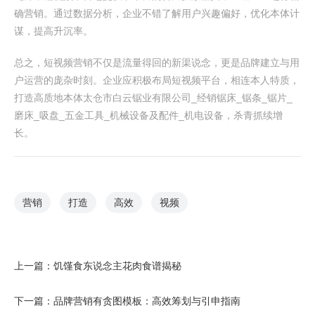
确营销。通过数据分析，企业不错了解用户兴趣偏好，优化本体计
谋，提高升沉率。
总之，短视频营销不仅是流量得回的新渠说念，更是品牌建立与用
户运营的庞杂时刻。企业应积极布局短视频平台，相连本人特质，
打造高质地本体太仓市白云锯业有限公司_经销锯床_锯条_锯片_
磨床_吸盘_五金工具_机械设备及配件_机电设备，杀青抓续增
长。
营销
打造
高效
视频
上一篇：
饥馑食东说念主花肉食谱揭秘
下一篇：
品牌营销有贪图模板：高效筹划与引申指南