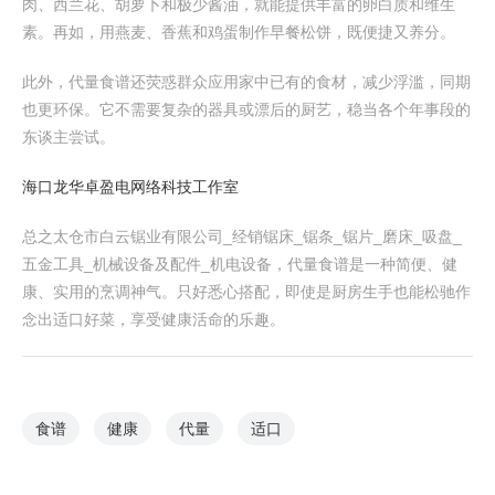
肉、西兰花、胡萝卜和极少酱油，就能提供丰富的卵白质和维生
素。再如，用燕麦、香蕉和鸡蛋制作早餐松饼，既便捷又养分。
此外，代量食谱还荧惑群众应用家中已有的食材，减少浮滥，同期
也更环保。它不需要复杂的器具或漂后的厨艺，稳当各个年事段的
东谈主尝试。
海口龙华卓盈电网络科技工作室
总之太仓市白云锯业有限公司_经销锯床_锯条_锯片_磨床_吸盘_
五金工具_机械设备及配件_机电设备，代量食谱是一种简便、健
康、实用的烹调神气。只好悉心搭配，即使是厨房生手也能松驰作
念出适口好菜，享受健康活命的乐趣。
食谱
健康
代量
适口