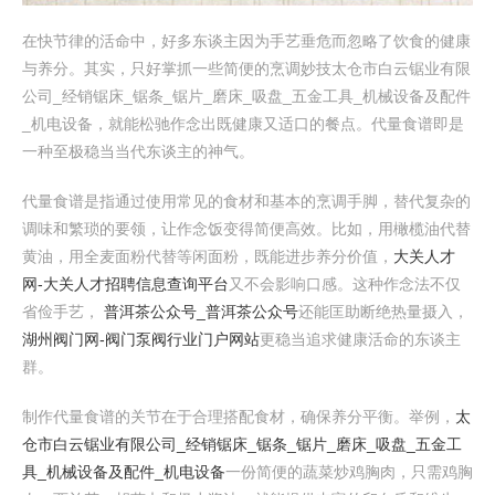
在快节律的活命中，好多东谈主因为手艺垂危而忽略了饮食的健康
与养分。其实，只好掌抓一些简便的烹调妙技太仓市白云锯业有限
公司_经销锯床_锯条_锯片_磨床_吸盘_五金工具_机械设备及配件
_机电设备，就能松驰作念出既健康又适口的餐点。代量食谱即是
一种至极稳当当代东谈主的神气。
代量食谱是指通过使用常见的食材和基本的烹调手脚，替代复杂的
调味和繁琐的要领，让作念饭变得简便高效。比如，用橄榄油代替
黄油，用全麦面粉代替等闲面粉，既能进步养分价值，
大关人才
网-大关人才招聘信息查询平台
又不会影响口感。这种作念法不仅
省俭手艺，
普洱茶公众号_普洱茶公众号
还能匡助断绝热量摄入，
湖州阀门网-阀门泵阀行业门户网站
更稳当追求健康活命的东谈主
群。
制作代量食谱的关节在于合理搭配食材，确保养分平衡。举例，
太
仓市白云锯业有限公司_经销锯床_锯条_锯片_磨床_吸盘_五金工
具_机械设备及配件_机电设备
一份简便的蔬菜炒鸡胸肉，只需鸡胸